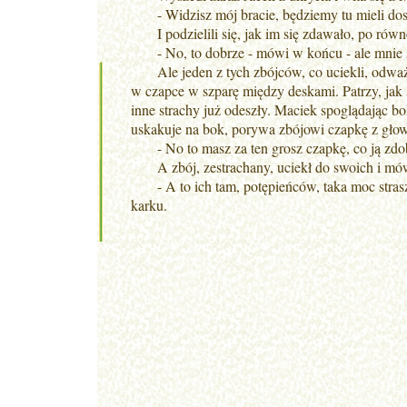
- Widzisz mój bracie, będziemy tu mieli dosy
I podzielili się, jak im się zdawało, po równo
- No, to dobrze - mówi w końcu - ale mnie si
Ale jeden z tych zbójców, co uciekli, odważni
w czapce w szparę między deskami. Patrzy, jak si
inne strachy już odeszły. Maciek spoglądając bo
uskakuje na bok, porywa zbójowi czapkę z głowy
- No to masz za ten grosz czapkę, co ją zdo
A zbój, zestrachany, uciekł do swoich i mó
- A to ich tam, potępieńców, taka moc straszn
karku.