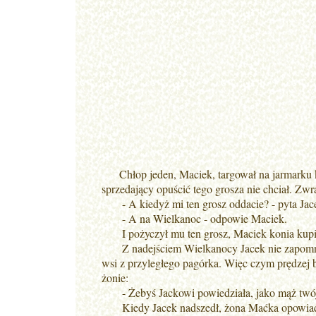
Chłop jeden, Maciek, targował na jarmarku ko
sprzedający opuścić tego grosza nie chciał. Zwr
- A kiedyż mi ten grosz oddacie? - pyta Jac
- A na Wielkanoc - odpowie Maciek.
I pożyczył mu ten grosz, Maciek konia kupił 
Z nadejściem Wielkanocy Jacek nie zapomniał
wsi z przyległego pagórka. Więc czym prędzej 
żonie:
- Żebyś Jackowi powiedziała, jako mąż twój
Kiedy Jacek nadszedł, żona Maćka opowiada