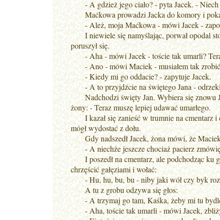
- A gdzież jego ciało? - pyta Jacek. - Niech 
Maćkowa prowadzi Jacka do komory i pokazuj
- Ależ, moja Maćkowa - mówi Jacek - zapomni
I niewiele się namyślając, porwał opodal stoj
poruszył się.
- Aha - mówi Jacek - toście tak umarli? Teraz
- Ano - mówi Maciek - musiałem tak zrobić,
- Kiedy mi go oddacie? - zapytuje Jacek.
- A to przyjdźcie na świętego Jana - odrzek
Nadchodzi święty Jan. Wybiera się znowu Jac
żony: - Teraz muszę lepiej udawać umarłego.
I kazał się zanieść w trumnie na cmentarz i d
mógł wydostać z dołu.
Gdy nadszedł Jacek, żona mówi, że Maciek 
- A niechże jeszcze chociaż pacierz zmówię n
I poszedł na cmentarz, ale podchodząc ku gro
chrzęścić gałęziami i wołać:
- Hu, hu, bu, bu - niby jaki wół czy byk roz
A tu z grobu odzywa się głos:
- A trzymaj go tam, Kaśka, żeby mi tu bydlę 
- Aha, toście tak umarli - mówi Jacek, zbliży