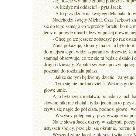
- Ej, toście wy mnie znowu podeszli - odpowi
- A kiedyż mi oddacie? - pyta Jacek.
- A to przyjdźcie na świętego Michała, to 
Nadchodzi święty Michał. Czas Jackowi znow
się do tego samego co wprzódy fortelu, bo nie 
teraz naprawdę umarł i leży w pustej drewniane
- Chcę go też jeszcze zobaczyć po raz ostatni
Żona pokazuje, którędy ma iść, a było to miej
do miejsca tego, widzi szparami w drzewie, że t
stamtąd obserwuje, co też się tu będzie działo 
drugi i dziesiąty. Zapalili świece i poczynają s
pozostał do rozdziału pałasz.
- Jakże się tym będziemy dzielić - zapytuje n
- Tym się nie można dzielić. Weźmie go ten, 
głowę utnie.
A to była rzecz niełatwa, bo jeden z nich bał s
słowem nikt nie chciał i tylko jeden na to przys
zrywa się nagle do pół ciała, podnosi głowę i wo
- Wszyscy potępieńcy, przybywajcie na po
Na te słowa Jacek ukryty w zakrystii poczyna 
usłyszeli zbójcy, przelękli się okrutnie, porzuci
Wyszedł zaraz Jacek z ukrycia i wita się z 