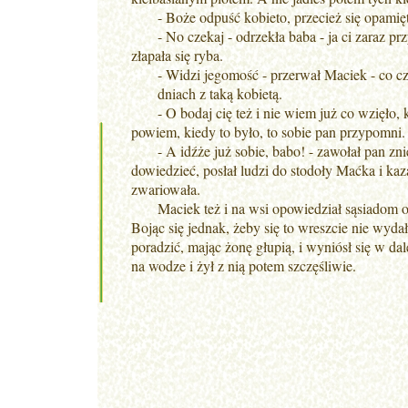
- Boże odpuść kobieto, przecież się opamiętaj, 
- No czekaj - odrzekła baba - ja ci zaraz prz
złapała się ryba.
- Widzi jegomość - przerwał Maciek - co czł
dniach z taką kobietą.
- O bodaj cię też i nie wiem już co wzięło, ki
powiem, kiedy to było, to sobie pan przypomni.
- A idźże już sobie, babo! - zawołał pan znie
dowiedzieć, posłał ludzi do stodoły Maćka i kazał
zwariowała.
Maciek też i na wsi opowiedział sąsiadom o tym
Bojąc się jednak, żeby się to wreszcie nie wy
poradzić, mając żonę głupią, i wyniósł się w da
na wodze i żył z nią potem szczęśliwie.