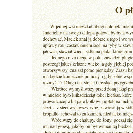
O pł
W jednej wsi mieszkał ubogi chłopek imieniem 
śmiertelny na swego chłopa gotowa by była wywo
dochować. Maciek znał ją dobrze z tego i we wsz
uprawy roli, zastawianiem sieci na ryby w stawi
jałowca, stawiał więc i sidła na ptaki, które gro
Jednego razu orząc w polu, zawadził pługiem
postrzegł jakieś żelazne wieko, a gdy głębiej po
otworzywszy, znalazł pełno pieniędzy. Zrazu bar
mu będzie koniecznie pomocy, i gdy sobie wspomn
rozmyślać. Długo tak stojąc i myśląc, przygrzeb
Wkrótce wymyśliwszy przed żoną jakąś przyc
w mieście było kilkadziesiąt łokci kiełbas, któr
prowadzącej wbił parę kołków i uplótł na nich z 
sieci, a z sieci wyjąwszy rybę, zawiesił ją w s
kropidło, schował to za kamień, niedaleko miejs
Wróciwszy do chałupy, do żony, począł się n
mu nad głową, jakoby on był winien tej biedzi
złości i długim języku, miała jeszcze i tę wadę