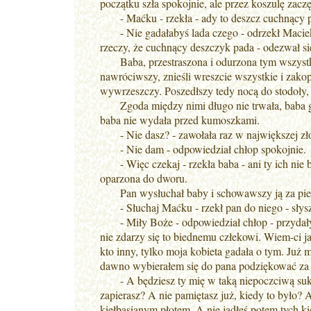
początku szła spokojnie, ale przez koszulę zaczę
- Maćku - rzekła - ady to deszcz cuchnący 
- Nie gadałabyś lada czego - odrzekł Maciek u
rzeczy, że cuchnący deszczyk pada - odezwał się 
Baba, przestraszona i odurzona tym wszystkim,
nawróciwszy, znieśli wreszcie wszystkie i zakopa
wywrzeszczy. Poszedłszy tedy nocą do stodoły,
Zgoda między nimi długo nie trwała, baba gwał
baba nie wydała przed kumoszkami.
- Nie dasz? - zawołała raz w największej zło
- Nie dam - odpowiedział chłop spokojnie.
- Więc czekaj - rzekła baba - ani ty ich nie bę
oparzona do dworu.
Pan wysłuchał baby i schowawszy ją za piec
- Słuchaj Maćku - rzekł pan do niego - słysza
- Miły Boże - odpowiedział chłop - przydałyby 
nie zdarzy się to biednemu człekowi. Wiem-ci ja,
kto inny, tylko moja kobieta gadała o tym. Już 
dawno wybierałem się do pana podziękować za g
- A będziesz ty mię w taką niepoczciwą suknię
zapierasz? A nie pamiętasz już, kiedy to było? 
kiełbasianym płotem. A nie jadłeś potem tych k