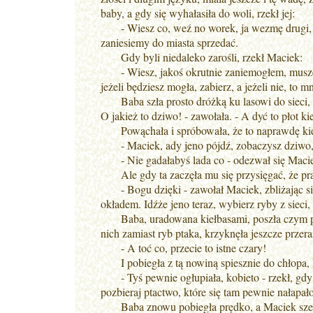
baby, a gdy się wyhałasiła do woli, rzekł jej:
- Wiesz co, weź no worek, ja wezmę drugi, pójd
zaniesiemy do miasta sprzedać.
Gdy byli niedaleko zarośli, rzekł Maciek:
- Wiesz, jakoś okrutnie zaniemogłem, muszę odpo
jeżeli będziesz mogła, zabierz, a jeżeli nie, to m
Baba szła prosto dróżką ku lasowi do sieci, a
O jakież to dziwo! - zawołała. - A dyć to płot ki
Powąchała i spróbowała, że to naprawdę kieł
- Maciek, ady jeno pójdź, zobaczysz dziwo, d
- Nie gadałabyś lada co - odezwał się Maci
Ale gdy ta zaczęła mu się przysięgać, że praw
- Bogu dzięki - zawołał Maciek, zbliżając się 
okładem. Idźże jeno teraz, wybierz ryby z sieci,
Baba, uradowana kiełbasami, poszła czym prę
nich zamiast ryb ptaka, krzyknęła jeszcze przera
- A toć co, przecie to istne czary!
I pobiegła z tą nowiną spiesznie do chłopa, k
- Tyś pewnie ogłupiała, kobieto - rzekł, gdy s
pozbieraj ptactwo, które się tam pewnie nałapało,
Baba znowu pobiegła prędko, a Maciek szedł z 