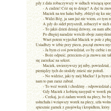
gdy z dala zobaczywszy w sidłach wiszącą sporą
- A cudzie! Cóż się to dzieje? A dyć tu znow
Maciek na ten hałas baby, zbliżył się ku niej,
- Widzi Bóg, ja sam już nie wiem, co tym m
A gdy do sideł przyszedł, zobaczył w nich 
- To jakiś dzień dzisiaj dziwny, on nam albo j
Po długiej naradzie wrócili oboje zamyśleni 
Wnet potem wyjechał Maciek w pole z pługiem,
Usiadłszy w izbie przy piecu, począł znowu myś
- Ja bym ci coś powiedział, co by ciebie i mni
- Boże odpuść, przeciem-ci ja znowu nie taka
się zarzekać na sekret.
Maciek, uwierzywszy jej niby, powiedział, że 
pieniędzy tych do stodoły znieść nie potrafi.
- No widzisz, jaki ty mój Maćku! I ja bym te
nam to pan zaraz zabrał.
- To weź worek i chodźmy - odpowiedział c
Gdy Maciek z kobietą nasypali w worek pieni
- Czekaj, ja ci zadam worek na plecy, bo byś 
usłuchała i wziąwszy worek na plecy, szła wol
spiesznie garnek z gnojówką i kropidłem, który 