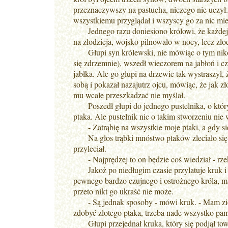
przeznaczywszy na pastucha, niczego nie uczył. S
wszystkiemu przyglądał i wszyscy go za nic mie
Jednego razu doniesiono królowi, że każdej noc
na złodzieja, wojsko pilnowało w nocy, lecz złod
Głupi syn królewski, nie mówiąc o tym nikomu
się zdrzemnie), wszedł wieczorem na jabłoń i czek
jabłka. Ale go głupi na drzewie tak wystraszył, ż
sobą i pokazał nazajutrz ojcu, mówiąc, że jak zło
mu wcale przeszkadzać nie myślał.
Poszedł głupi do jednego pustelnika, o którym
ptaka. Ale pustelnik nic o takim stworzeniu nie w
- Zatrąbię na wszystkie moje ptaki, a gdy się
Na głos trąbki mnóstwo ptaków zleciało się pr
przyleciał.
- Najprędzej to on będzie coś wiedział - rzekł 
Jakoż po niedługim czasie przylatuje kruk i ni
pewnego bardzo czujnego i ostrożnego króla, m
przeto nikt go ukraść nie może.
- Są jednak sposoby - mówi kruk. - Mam ziele,
zdobyć złotego ptaka, trzeba nade wszystko pami
Głupi przejednał kruka, który się podjął tow