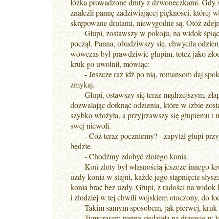
łóżka prowadzone druty z dzwoneczkami. Gdy się
znaleźli pannę zadziwiającej piękności, której 
skrępowane drutami, niewygodne są. Otóż zdejmuj
Głupi, zostawszy w pokoju, na widok śpiącej pi
począł. Panna, obudziwszy się, chwyciła odzien
wówczas był prawdziwie głupim, toteż jako zło
kruk go uwolnił, mówiąc:
- Jeszcze raz idź po nią, romansom daj spokój,
zmykaj.
Głupi, ostawszy się teraz mądrzejszym, złapał p
dozwalając dotknąć odzienia, które w izbie zosta
szybko włożyła, a przyjrzawszy się głupiemu i 
swej niewoli.
- Cóż teraz poczniemy? - zapytał głupi przyja
będzie.
- Chodźmy zdobyć złotego konia.
Koń złoty był własnością jeszcze innego król
uzdy konia w stajni, każde jego stąpnięcie słys
konia brać bez uzdy. Głupi, z radości na widok
i złodziej w tej chwili wojskiem otoczony, do lo
Takim samym sposobem, jak pierwej, kruk uwo
Tymczasem panna siedziała na drzewie w lesie