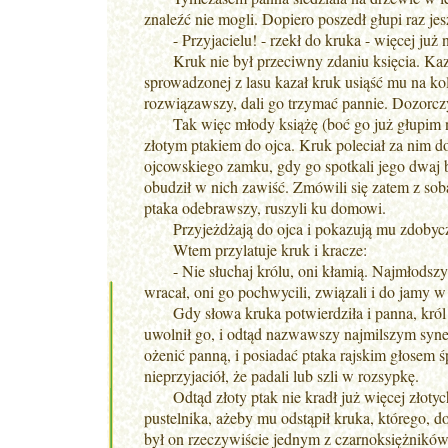
znaleźć nie mogli. Dopiero poszedł głupi raz je
- Przyjacielu! - rzekł do kruka - więcej już 
Kruk nie był przeciwny zdaniu księcia. Kazał
sprowadzonej z lasu kazał kruk usiąść mu na kol
rozwiązawszy, dali go trzymać pannie. Dozorczyn
Tak więc młody książę (boć go już głupim naz
złotym ptakiem do ojca. Kruk poleciał za nim d
ojcowskiego zamku, gdy go spotkali jego dwaj 
obudził w nich zawiść. Zmówili się zatem z sobą,
ptaka odebrawszy, ruszyli ku domowi.
Przyjeżdżają do ojca i pokazują mu zdobycz
Wtem przylatuje kruk i kracze:
- Nie słuchaj królu, oni kłamią. Najmłodszy s
wracał, oni go pochwycili, związali i do jamy w
Gdy słowa kruka potwierdziła i panna, król z
uwolnił go, i odtąd nazwawszy najmilszym synem
ożenić panną, i posiadać ptaka rajskim głosem ś
nieprzyjaciół, że padali lub szli w rozsypkę.
Odtąd złoty ptak nie kradł już więcej złotych 
pustelnika, ażeby mu odstąpił kruka, którego, d
był on rzeczywiście jednym z czarnoksiężników