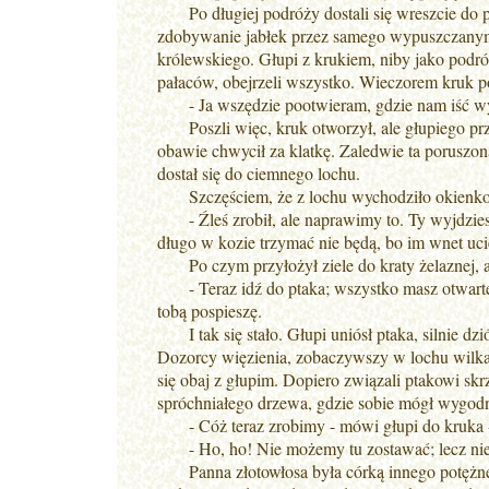
Po długiej podróży dostali się wreszcie do pał
zdobywanie jabłek przez samego wypuszczanym 
królewskiego. Głupi z krukiem, niby jako podr
pałaców, obejrzeli wszystko. Wieczorem kruk 
- Ja wszędzie pootwieram, gdzie nam iść wypad
Poszli więc, kruk otworzył, ale głupiego prz
obawie chwycił za klatkę. Zaledwie ta poruszona
dostał się do ciemnego lochu.
Szczęściem, że z lochu wychodziło okienko z 
- Źleś zrobił, ale naprawimy to. Ty wyjdziesz
długo w kozie trzymać nie będą, bo im wnet uci
Po czym przyłożył ziele do kraty żelaznej, a 
- Teraz idź do ptaka; wszystko masz otwarte. B
tobą pospieszę.
I tak się stało. Głupi uniósł ptaka, silnie dzió
Dozorcy więzienia, zobaczywszy w lochu wilka, k
się obaj z głupim. Dopiero związali ptakowi skrz
spróchniałego drzewa, gdzie sobie mógł wygodn
- Cóż teraz zrobimy - mówi głupi do kruka - g
- Ho, ho! Nie możemy tu zostawać; lecz nie t
Panna złotowłosa była córką innego potężnego 