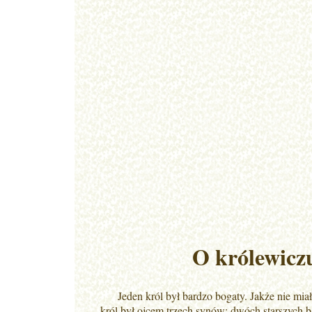
O królewiczu
Jeden król był bardzo bogaty. Jakże nie miał p
król był ojcem trzech synów; dwóch starszych b