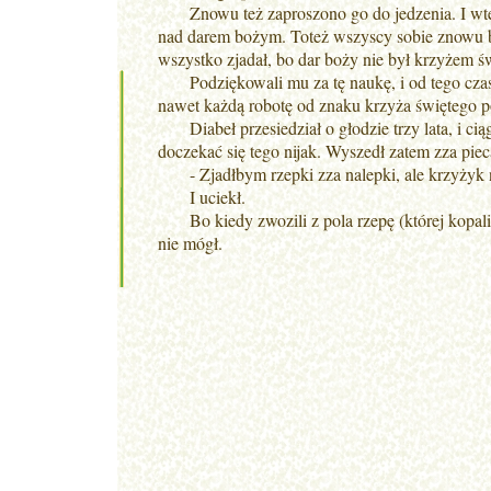
Znowu też zaproszono go do jedzenia. I wtedy 
nad darem bożym. Toteż wszyscy sobie znowu ba
wszystko zjadał, bo dar boży nie był krzyżem 
Podziękowali mu za tę naukę, i od tego czasu
nawet każdą robotę od znaku krzyża świętego p
Diabeł przesiedział o głodzie trzy lata, i ciąg
doczekać się tego nijak. Wyszedł zatem zza pieca
- Zjadłbym rzepki zza nalepki, ale krzyżyk na
I uciekł.
Bo kiedy zwozili z pola rzepę (której kopali na
nie mógł.